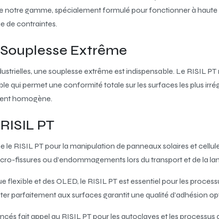
le de notre gamme, spécialement formulé pour fonctionner à haut
 de contraintes.
n Souplesse Extrême
dustrielles, une souplesse extrême est indispensable. Le RISIL P
e qui permet une conformité totale sur les surfaces les plus irrégu
ment homogène.
 RISIL PT
ise le RISIL PT pour la manipulation de panneaux solaires et cellul
icro-fissures ou d’endommagements lors du transport et de la la
ue flexible et des OLED, le RISIL PT est essentiel pour les proces
er parfaitement aux surfaces garantit une qualité d’adhésion opti
ncés fait appel au RISIL PT pour les autoclaves et les processus 