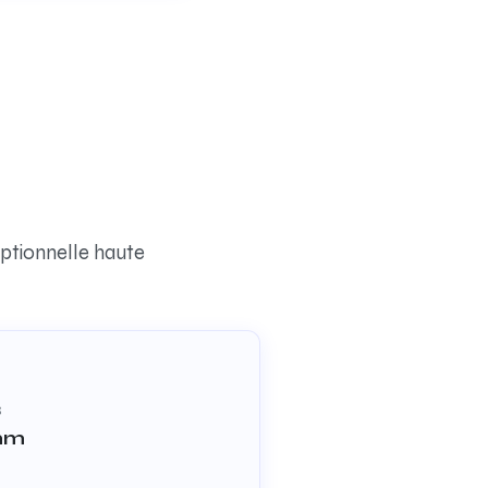
eptionnelle haute
S
mm