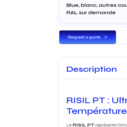
Blue, blanc, autres co
RAL sur demande
Request a quote
Description
RISIL PT : Ul
Température
Le
RISIL PT
représente l’inn