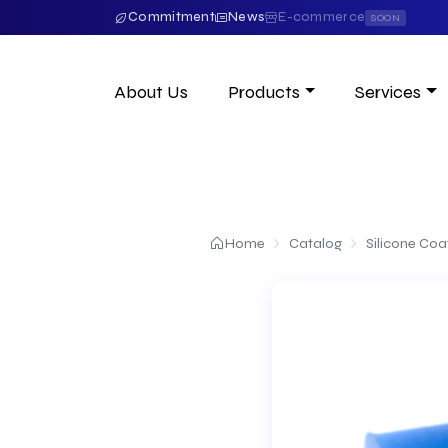
Commitment
News
E-commerce
SOON
About Us
Products
Services
Home
Catalog
Silicone Coa