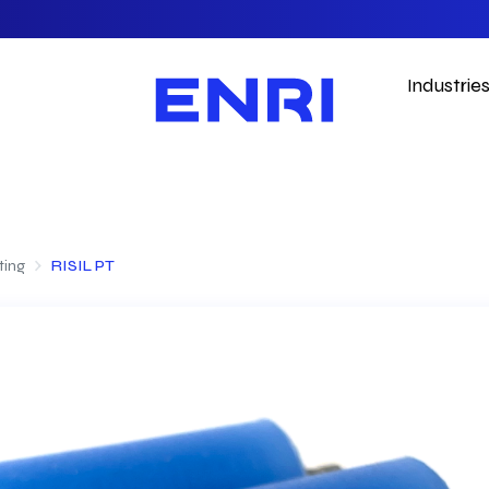
Industrie
ting
RISIL PT