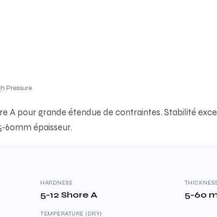
gh Pressure
ore A pour grande étendue de contraintes. Stabilité exc
 5-60mm épaisseur.
HARDNESS
THICKNES
5-12 Shore A
5-60 
TEMPERATURE (DRY)