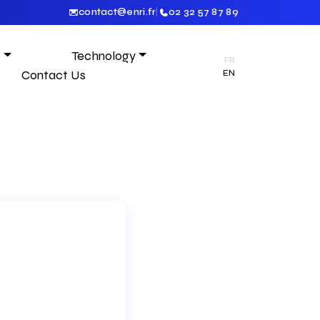
contact@enri.fr
|
02 32 57 87 89
s
Technology
FR
Contact Us
EN