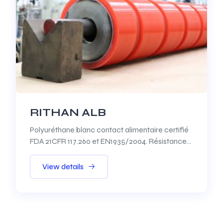
RITHAN ALB
Polyuréthane blanc contact alimentaire certifié
FDA 21CFR 117.260 et EN1935/2004. Résistance
aux agents de traitement alimentaire en milieu
sec et humide.
View details