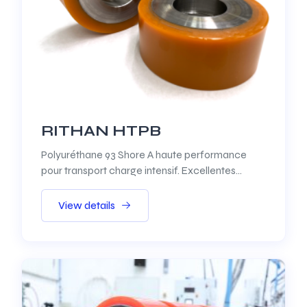
RITHAN HTPB
Polyuréthane 93 Shore A haute performance
pour transport charge intensif. Excellentes
performances vitesses élevées, résistance
120°C, déchirement 110 KN/m.
View details